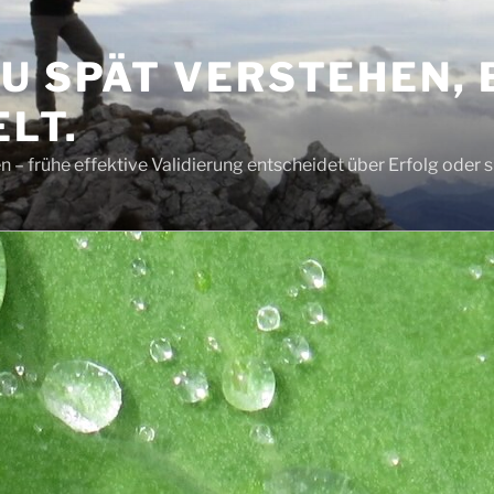
ZU SPÄT VERSTEHEN,
LT.
 – frühe effektive Validierung entscheidet über Erfolg oder 